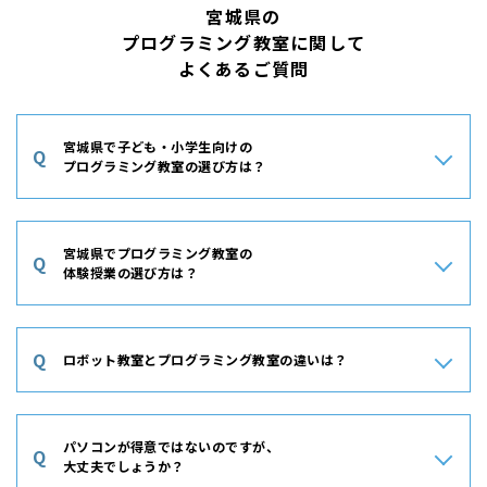
宮城県の
プログラミング教室に関して
よくあるご質問
宮城県で子ども・小学生向けの
Q
プログラミング教室の選び方は？
A
プログラミング教室を選ぶ際には、子どもの興味や目標に合った
カリキュラムがあるかを重視しましょう。また、教室が丁寧にサ
宮城県でプログラミング教室の
Q
ポートしてくれる環境かどうかも非常に重要です。教室の雰囲気
体験授業の選び方は？
や学びやすさは子どもにとって大きな影響を与えるため、体験授
業に参加して実際に確認することをおすすめします。授業後にお
A
体験授業を選ぶ際には、教室の雰囲気や授業内容が子どもに合っ
子さまが楽しかったか。そして保護者の方が安心しておまかせで
ているかを確認できるかどうかを重視しましょう。また、実際に
Q
きると感じるかどうかが良い教室選びのポイントです。
ロボット教室とプログラミング教室の違いは？
授業で使う教材や指導方法を体験できることも重要です。子ども
が楽しんで学べるかどうかや、講師との相性も確認しておくと安
A
ロボット教室はロボットを組み立て、プログラミングで動かしな
心です。体験後には子どもが「またやりたい！」と思うかどうか
がら学ぶ教室。一方、ロボットを使わないプログラミング教室で
を基準に選ぶと良いでしょう。
パソコンが得意ではないのですが、
Q
は、PCやタブレットを使ってプログラミングを学びます。一般
大丈夫でしょうか？
的にロボットのほうがお子さまが興味を持ちやすい傾向がありま