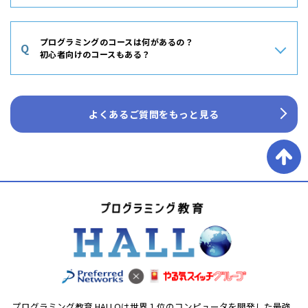
すが、反面学べる内容・アウトプットできる内容がロボットのパ
A
パソコンやタブレットの操作が得意でなくても、全く問題ありま
ーツに限られてしまうため学べる内容に偏りがあったり、パーツ
せん。多くの教室はパソコンの操作そのもののを学ぶものではな
を追加購入をする必要が出てきます。
プログラミングのコースは何があるの？
Q
く、プログラミングを学ぶコースがほとんどになりますが、プロ
初心者向けのコースもある？
グラミング学習を通じて基本的なパソコンやタブレット操作を習
得することができます。一方、パソコンを使わない、もしくはタ
A
プログラミング教室では、初心者向けから上級者向けまで幅広い
ブレットを使わないなどの教室の特徴もありますので、事前にご
コースが用意されています。初心者向けには、ゲーム作成や簡単
確認ください。
よくあるご質問をもっと見る
なアニメーション制作など、楽しみながらプログラミングの基礎
を学べるコースがあります。中級・上級者向けには、実践的な内
容に取り組むコースが提供される場合があります。HALLOでは初
めてのプログラミングから始まり、実世界の活かせる学びの内
容・スキルの習得を実現することができます。
プログラミング教育 HALLOは世界１位のコンピュータを開発した最強