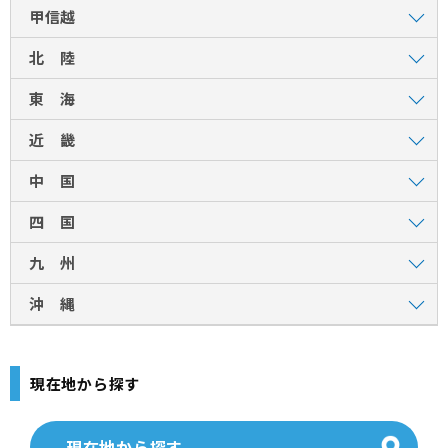
甲信越
北 陸
東 海
近 畿
中 国
四 国
九 州
沖 縄
現在地から探す