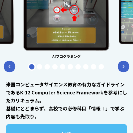
AIプログラミング
1
2
3
4
5
6
7
8
9
10
Previous
Next
米国コンピュータサイエンス教育の有力なガイドライン
であるK-12 Computer Science Frameworkを参考にし
たカリキュラム。
基礎にとどまらず、高校での必修科目「情報Ⅰ」で学ぶ
内容も先取り。