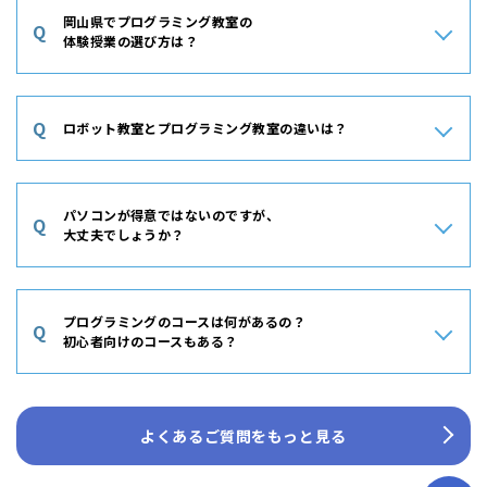
カリキュラムがあるかを重視しましょう。また、教室が丁寧にサ
岡山県でプログラミング教室の
Q
ポートしてくれる環境かどうかも非常に重要です。教室の雰囲気
体験授業の選び方は？
や学びやすさは子どもにとって大きな影響を与えるため、体験授
業に参加して実際に確認することをおすすめします。授業後にお
A
体験授業を選ぶ際には、教室の雰囲気や授業内容が子どもに合っ
子さまが楽しかったか。そして保護者の方が安心しておまかせで
ているかを確認できるかどうかを重視しましょう。また、実際に
Q
きると感じるかどうかが良い教室選びのポイントです。
ロボット教室とプログラミング教室の違いは？
授業で使う教材や指導方法を体験できることも重要です。子ども
が楽しんで学べるかどうかや、講師との相性も確認しておくと安
A
ロボット教室はロボットを組み立て、プログラミングで動かしな
心です。体験後には子どもが「またやりたい！」と思うかどうか
がら学ぶ教室。一方、ロボットを使わないプログラミング教室で
を基準に選ぶと良いでしょう。
パソコンが得意ではないのですが、
Q
は、PCやタブレットを使ってプログラミングを学びます。一般
大丈夫でしょうか？
的にロボットのほうがお子さまが興味を持ちやすい傾向がありま
すが、反面学べる内容・アウトプットできる内容がロボットのパ
A
パソコンやタブレットの操作が得意でなくても、全く問題ありま
ーツに限られてしまうため学べる内容に偏りがあったり、パーツ
せん。多くの教室はパソコンの操作そのもののを学ぶものではな
を追加購入をする必要が出てきます。
プログラミングのコースは何があるの？
Q
く、プログラミングを学ぶコースがほとんどになりますが、プロ
初心者向けのコースもある？
グラミング学習を通じて基本的なパソコンやタブレット操作を習
得することができます。一方、パソコンを使わない、もしくはタ
A
プログラミング教室では、初心者向けから上級者向けまで幅広い
ブレットを使わないなどの教室の特徴もありますので、事前にご
コースが用意されています。初心者向けには、ゲーム作成や簡単
確認ください。
よくあるご質問をもっと見る
なアニメーション制作など、楽しみながらプログラミングの基礎
を学べるコースがあります。中級・上級者向けには、実践的な内