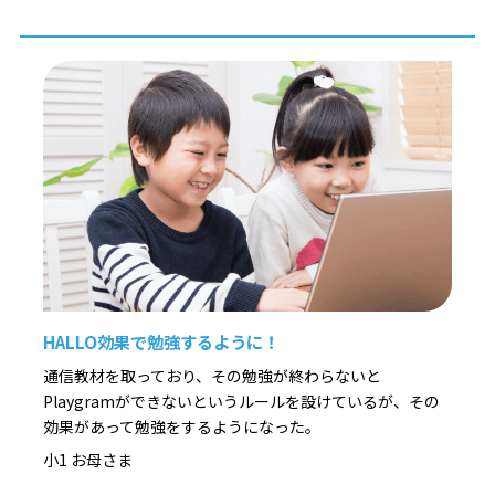
みながら、本格的なテキストコーディングの基礎まで身に
つきます。
◆ 置いていかない「個別コーチング」
お子さまの個性や理解度に合わせた最適な声掛けを実施。
納得いくまで自分の作品作りに没頭できる環境です。
◆ 算数や国語にも通じる「思考の土台」作り
プログラミングで養われる「順序立てて考える力」は、算
数や国語など学校の勉強すべてに通じる一生モノの武器に
なります。
【まずはお気軽に無料体験へ！】
▼お申込み・詳細はこちら
HALLO効果で勉強するように！
https://pr1.yarukiswitch.jp/lp/hal/summer/
通信教材を取っており、その勉強が終わらないと
Playgramができないというルールを設けているが、その
効果があって勉強をするようになった。
小1 お母さま