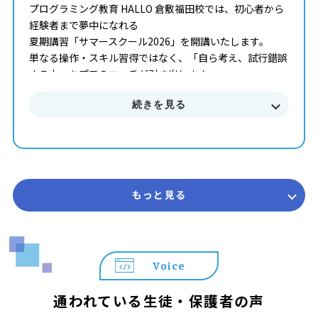
プログラミング教育 HALLO 倉敷福田校では、初心者から
経験者まで夢中になれる
夏期講習「サマースクール2026」を開講いたします。
単なる操作・スキル習得ではなく、「自ら考え、試行錯誤
する力」をプロのコーチが引き出します。
続きを見る
■■■ サマースクール2026 概要 ■■■
開講期間 2026年7月 ～ 8月末まで
受講回数 50分授業 × 全4回（1ヶ月完結型）
コース 初級・中級・上級
対象学年 年長 ～ 中学3年生
参加費 14,850円（税込） ※教室によって実施状況や
もっと見る
開講日が異なります。詳しくは教室までお問合せくださ
い。
＼＼ プログラミング教育 HALLOが選ばれる3つの理由 ／
Voice
／
◆ 遊びが「本格スキル」に変わる
通われている生徒・保護者の声
世界標準の教材「Playgram」を使用。ゲーム感覚で楽し