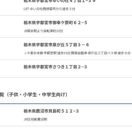
栃木県宇都宮市ゆいの杜４丁目１−３９
LRT ゆいの杜西停留所から徒歩３分
栃木県宇都宮市御幸ケ原町６２−５
JR岡本駅より自転車約10分
栃木県宇都宮市泉が丘５丁目３－６
ＪＲ東北本線 宇都宮駅 徒歩35分 関東自動車 泉が丘三丁目バス停 徒歩８分
栃木県宇都宮市さつき１丁目２−３
覧（子供・小学生・中学生向け）
栃木県鹿沼市貝島町５１２−３
JR日光線 鹿沼駅