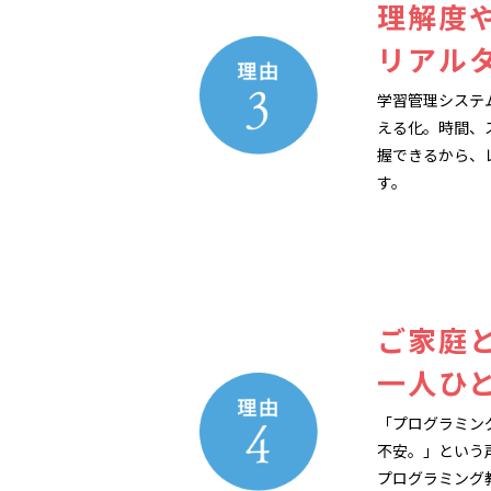
理解度
リアル
学習管理システ
える化。時間、
握できるから、
す。
ご家庭
一人ひ
「プログラミン
不安。」という
プログラミング教