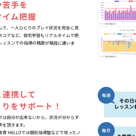
や苦手を
タイム把握
ムで、一人ひとりのプレイ状況を完全に見
スコアなど、自宅学習もリアルタイムで把
レッスンでの指導の精度が格段に違いま
と連携して
とりをサポート！
グは自分が出来ないから、状況が分からず
声を頂きます。
育 HALLOでは個別指導塾などで培ったノ