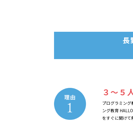
長
３～５
プログラミング
ング教育 HAL
をすぐに聞けて