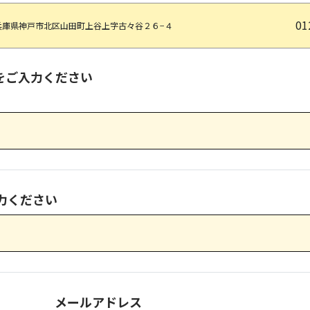
01
兵庫県神戸市北区山田町上谷上字古々谷２６−４
をご入力ください
力ください
メールアドレス