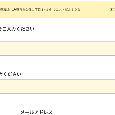
01
埼玉県ふじみ野市亀久保１丁目１−１６ ウエストビル１０３
をご入力ください
力ください
メールアドレス