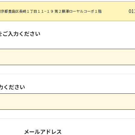
01
東京都豊島区長崎１丁目１１−１９ 第２藤澤ローヤルコーポ１階
をご入力ください
力ください
メールアドレス