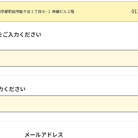
01
東京都町田市能ケ谷１丁目８−１ 神蔵ビル２階
をご入力ください
力ください
メールアドレス