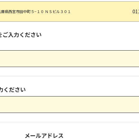
01
兵庫県西宮市田中町５−１０ ＮＳビル３０１
をご入力ください
力ください
メールアドレス