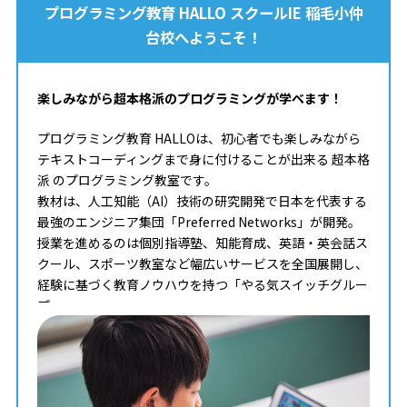
プログラミング教育 HALLO スクールIE 稲毛小仲
台校へようこそ！
楽しみながら超本格派のプログラミングが学べます！
プログラミング教育 HALLOは、初心者でも楽しみながら
テキストコーディングまで身に付けることが出来る 超本格
派 のプログラミング教室です。
教材は、人工知能（AI）技術の研究開発で日本を代表する
最強のエンジニア集団「Preferred Networks」が開発。
授業を進めるのは個別指導塾、知能育成、英語・英会話ス
クール、スポーツ教室など幅広いサービスを全国展開し、
経験に基づく教育ノウハウを持つ「やる気スイッチグルー
プ」。
タイピングからコンピュータサイエンスまで学べる最高の
教材を使って、一人ひとりのペースや理解度に合わせた個
別最適化レッスンでプログラミングを学ぶことが出来ま
す。