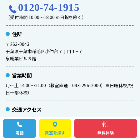
0120-74-1915
（受付時間 10:00～18:00 ※日祝を除く）
住所
〒263-0043
千葉県千葉市稲毛区小仲台７丁目１−７
泉総業ビル３階
営業時間
月～土 14:00～21:00（教室直通：043-256-2000）※日曜休校/祝
日一部休校）
交通アクセス
JR総武線 稲毛駅 | 京成線 京成稲毛駅 | 平和交通バス『小仲台６丁
目』
電話
教室を探す
無料体験
教室までは稲毛駅東口より徒歩７分となります。