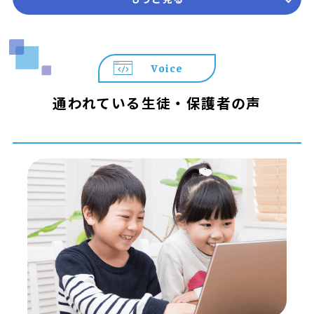
開講日が異なります。詳しくは教室までお問合せくださ
い。
＼＼ プログラミング教育 HALLOが選ばれる3つの理由 ／
Voice
／
◆ 遊びが「本格スキル」に変わる
通われている生徒・保護者の声
世界標準の教材「Playgram」を使用。ゲーム感覚で楽し
みながら、本格的なテキストコーディングの基礎まで身に
つきます。
◆ 置いていかない「個別コーチング」
お子さまの個性や理解度に合わせた最適な声掛けを実施。
納得いくまで自分の作品作りに没頭できる環境です。
◆ 算数や国語にも通じる「思考の土台」作り
プログラミングで養われる「順序立てて考える力」は、算
数や国語など学校の勉強すべてに通じる一生モノの武器に
なります。
【まずはお気軽に無料体験へ！】