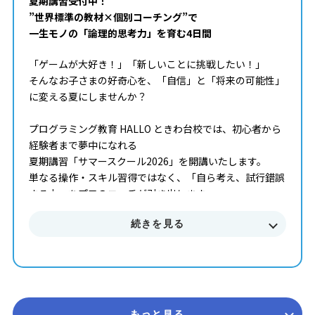
夏期講習受付中！
”世界標準の教材×個別コーチング”で
一生モノの「論理的思考力」を育む4日間
「ゲームが大好き！」「新しいことに挑戦したい！」
そんなお子さまの好奇心を、「自信」と「将来の可能性」
に変える夏にしませんか？
プログラミング教育 HALLO ときわ台校では、初心者から
経験者まで夢中になれる
夏期講習「サマースクール2026」を開講いたします。
単なる操作・スキル習得ではなく、「自ら考え、試行錯誤
する力」をプロのコーチが引き出します。
続きを見る
■■■ サマースクール2026 概要 ■■■
開講期間 2026年7月 ～ 8月末まで
受講回数 50分授業 × 全4回（1ヶ月完結型）
コース 初級・中級・上級
対象学年 年長 ～ 中学3年生
参加費 14,850円（税込） ※教室によって実施状況や
もっと見る