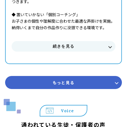
つきます。
◆ 置いていかない「個別コーチング」
お子さまの個性や理解度に合わせた最適な声掛けを実施。
納得いくまで自分の作品作りに没頭できる環境です。
◆ 算数や国語にも通じる「思考の土台」作り
続きを見る
プログラミングで養われる「順序立てて考える力」は、算
数や国語など学校の勉強すべてに通じる一生モノの武器に
なります。
【まずはお気軽に無料体験へ！】
▼お申込み・詳細はこちら
もっと見る
https://pr1.yarukiswitch.jp/lp/hal/summer/
Voice
通われている生徒・保護者の声