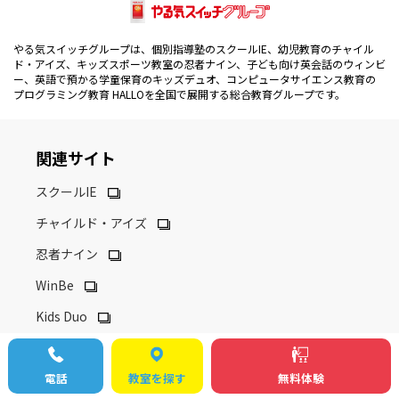
やる気スイッチグループは、個別指導塾のスクールIE、幼児教育のチャイル
ド・アイズ、キッズスポーツ教室の忍者ナイン、子ども向け英会話のウィンビ
ー、英語で預かる学童保育のキッズデュオ、コンピュータサイエンス教育の
プログラミング教育 HALLOを全国で展開する総合教育グループです。
関連サイト
スクールIE
チャイルド・アイズ
忍者ナイン
WinBe
Kids Duo
Kids Duo International
i Kids Star
電話
教室を探す
無料体験