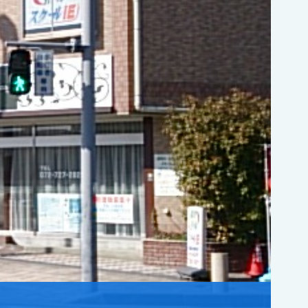
まずはタ
タイピングは教材で練習すればどん