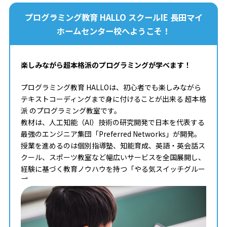
プログラミング教育 HALLO スクールIE 長田マイ
ホームセンター校へようこそ！
楽しみながら超本格派のプログラミングが学べます！
プログラミング教育 HALLOは、初心者でも楽しみながら
テキストコーディングまで身に付けることが出来る 超本格
派 のプログラミング教室です。
教材は、人工知能（AI）技術の研究開発で日本を代表する
最強のエンジニア集団「Preferred Networks」が開発。
授業を進めるのは個別指導塾、知能育成、英語・英会話ス
クール、スポーツ教室など幅広いサービスを全国展開し、
経験に基づく教育ノウハウを持つ「やる気スイッチグルー
プ」。
タイピングからコンピュータサイエンスまで学べる最高の
教材を使って、一人ひとりのペースや理解度に合わせた個
別最適化レッスンでプログラミングを学ぶことが出来ま
す。