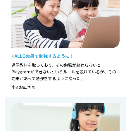
◆ 算数や国語にも通じる「思考の土台」作り
プログラミングで養われる「順序立てて考える力」は、算
数や国語など学校の勉強すべてに通じる一生モノの武器に
なります。
【まずはお気軽に無料体験へ！】
▼お申込み・詳細はこちら
HALLO効果で勉強するように！
https://pr1.yarukiswitch.jp/lp/hal/summer/
通信教材を取っており、その勉強が終わらないと
Playgramができないというルールを設けているが、その
効果があって勉強をするようになった。
小3 お母さま