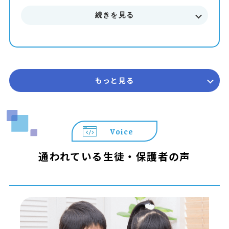
続きを見る
■■■ サマースクール2026 概要 ■■■
開講期間 2026年7月 ～ 8月末まで
受講回数 50分授業 × 全4回（1ヶ月完結型）
コース 初級・中級・上級
対象学年 年長 ～ 中学3年生
参加費 14,850円（税込） ※教室によって実施状況や
もっと見る
開講日が異なります。詳しくは教室までお問合せくださ
い。
＼＼ プログラミング教育 HALLOが選ばれる3つの理由 ／
Voice
／
◆ 遊びが「本格スキル」に変わる
通われている生徒・保護者の声
世界標準の教材「Playgram」を使用。ゲーム感覚で楽し
みながら、本格的なテキストコーディングの基礎まで身に
つきます。
◆ 置いていかない「個別コーチング」
お子さまの個性や理解度に合わせた最適な声掛けを実施。
納得いくまで自分の作品作りに没頭できる環境です。