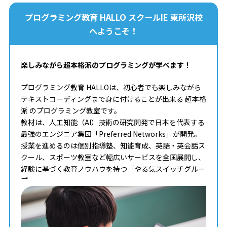
今後のプログラミングの重要性やお子様の将来について
どんなことでもご相談ください。
プログラミング教育 HALLO スクールIE 東所沢校
へようこそ！
楽しみながら超本格派のプログラミングが学べます！
プログラミング教育 HALLOは、初心者でも楽しみながら
テキストコーディングまで身に付けることが出来る 超本格
派 のプログラミング教室です。
教材は、人工知能（AI）技術の研究開発で日本を代表する
最強のエンジニア集団「Preferred Networks」が開発。
授業を進めるのは個別指導塾、知能育成、英語・英会話ス
クール、スポーツ教室など幅広いサービスを全国展開し、
経験に基づく教育ノウハウを持つ「やる気スイッチグルー
プ」。
タイピングからコンピュータサイエンスまで学べる最高の
教材を使って、一人ひとりのペースや理解度に合わせた個
別最適化レッスンでプログラミングを学ぶことが出来ま