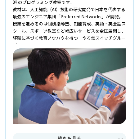
派 のプログラミング教室です。
教材は、人工知能（AI）技術の研究開発で日本を代表する
最強のエンジニア集団「Preferred Networks」が開発。
授業を進めるのは個別指導塾、知能育成、英語・英会話ス
クール、スポーツ教室など幅広いサービスを全国展開し、
経験に基づく教育ノウハウを持つ「やる気スイッチグルー
プ」。
タイピングからコンピュータサイエンスまで学べる最高の
教材を使って、一人ひとりのペースや理解度に合わせた個
別最適化レッスンでプログラミングを学ぶことが出来ま
す。
まずはお気軽に無料体験授業にご参加下さい。
料金やカリキュラムなどに関してもご説明致します。
続きを見る