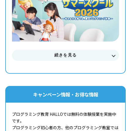
8月3日(月) / 8月5日(水) / 8月17日(月) / 8月19日(水)
8月22日(土) / 8月24日(月) / 8月26日(水) / 8月30日(日)
・時間：
平日①15:20-16:10
土日②10:00-10:50 ③13:30-14:20 ④14:30-15:20
・対象：年長～小6 各回定員5名
続きを見る
〖サマースクール特典〗
ハイビスカス味🌺のアイスが登場！
プログラミングでアイスの形が大変身！
【レベル別プログラムをご用意】
キャンペーン情報・お得な情報
■初級
「じゅうじつしたロボットの1日！」
＜学べるスキル＞
プログラミング教育 HALLOでは無料の体験授業を実施中
順次処理/繰り返し/条件分岐/簡単な変数
です。
プログラミング初心者の方、他のプログラミング教室では
■中級