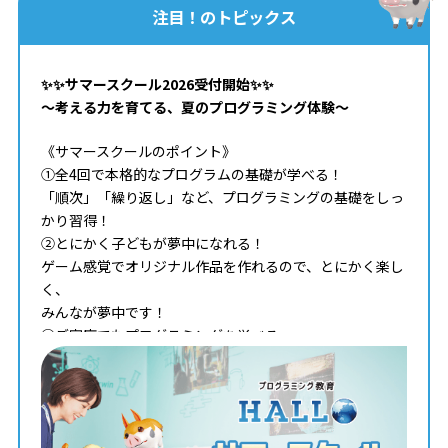
注目！のトピックス
✨✨サマースクール2026受付開始✨✨
～考える力を育てる、夏のプログラミング体験～
《サマースクールのポイント》
①全4回で本格的なプログラムの基礎が学べる！
「順次」「繰り返し」など、プログラミングの基礎をしっ
かり習得！
②とにかく子どもが夢中になれる！
ゲーム感覚でオリジナル作品を作れるので、とにかく楽し
く、
みんなが夢中です！
③ご家庭でもプログラミングを学べる
期間中は、ご自宅でも学習、創作いただけます。
困った時はコーチがしっかりサポートします。
・日程：全4回