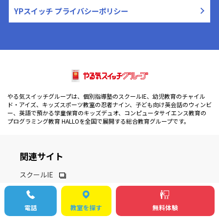
YPスイッチ プライバシーポリシー
やる気スイッチグループは、個別指導塾のスクールIE、幼児教育のチャイル
ド・アイズ、キッズスポーツ教室の忍者ナイン、子ども向け英会話のウィンビ
ー、英語で預かる学童保育のキッズデュオ、コンピュータサイエンス教育の
プログラミング教育 HALLOを全国で展開する総合教育グループです。
関連サイト
スクールIE
チャイルド・アイズ
電話
教室を探す
無料体験
忍者ナイン