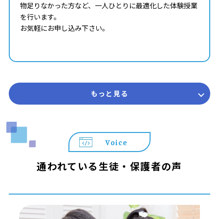
物足りなかった方など、一人ひとりに最適化した体験授業
「ロボットの10年後の未来を考えよう」
を行います。
＜学べるスキル＞
お気軽にお申し込み下さい。
順次処理/繰り返し/複数変数
■上級
「ロボットの頭脳をつくろう！」
＜学べるスキル＞
関数/リスト/条件設計
もっと見る
詳しくは教室までお問合せください☆彡
皆様のご参加をスタッフ一同、心待ちにしております♪
Voice
通われている生徒・保護者の声