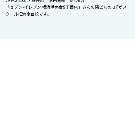
JR京浜東北・根岸線 港南台駅 徒歩8分
「セブン-イレブン 横浜港南台9丁目店」さんの隣ビルの３Fがス
クールIE港南台校です。