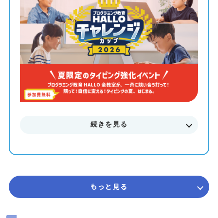
■■■ タイピングチャレンジカップ2026 概要 ■■■
【Stage 1：基礎練習】タイピングキャンプ
・形式： オンライン（Zoom）
・期間： 7/28(火) ～ 7/31(金)
・時間： 毎朝 7:00 / 8:00 / 9:00（各回30分・定員制）
【Stage 2：挑戦】タイピングコンテスト
・形式： オンライン タイムアタック
・期間： 7/31(金) ～ 8/31(月)
※期間中、何度でもチャレンジ可能！
続きを見る
お申し込み席数には限りがございます。
下記のURLよりお申し込みください！
▼ お申込み・詳細はこちら
もっと見る
https://www.hallo.jp/fs/lp/typingchallengecup/