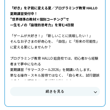
「好き」を才能に変える夏／プログラミング教育 HALLO
夏期講習受付中！
”世界標準の教材×個別コーチング”で
一生モノの「論理的思考力」を育む4日間
「ゲームが大好き！」「新しいことに挑戦したい！」
そんなお子さまの好奇心を、「自信」と「将来の可能性」
に変える夏にしませんか？
プログラミング教育 HALLO 姶良校では、初心者から経験
者まで夢中になれる
夏期講習「サマースクール2026」を開講いたします。
単なる操作・スキル習得ではなく、「自ら考え、試行錯誤
する力」をプロのコーチが引き出します。
続きを見る
■■■ サマースクール2026 概要 ■■■
開講期間 2026年7月 ～ 8月末まで
受講回数 50分授業 × 全4回（1ヶ月完結型）
コース 初級・中級・上級