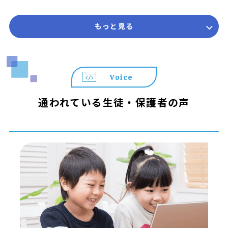
対象学年 年長 ～ 中学3年生
参加費 14,850円（税込） ※教室によって実施状況や
もっと見る
開講日が異なります。詳しくは教室までお問合せくださ
い。
＼＼ プログラミング教育 HALLOが選ばれる3つの理由 ／
Voice
／
◆ 遊びが「本格スキル」に変わる
通われている生徒・保護者の声
世界標準の教材「Playgram」を使用。ゲーム感覚で楽し
みながら、本格的なテキストコーディングの基礎まで身に
つきます。
◆ 置いていかない「個別コーチング」
お子さまの個性や理解度に合わせた最適な声掛けを実施。
納得いくまで自分の作品作りに没頭できる環境です。
◆ 算数や国語にも通じる「思考の土台」作り
プログラミングで養われる「順序立てて考える力」は、算
数や国語など学校の勉強すべてに通じる一生モノの武器に