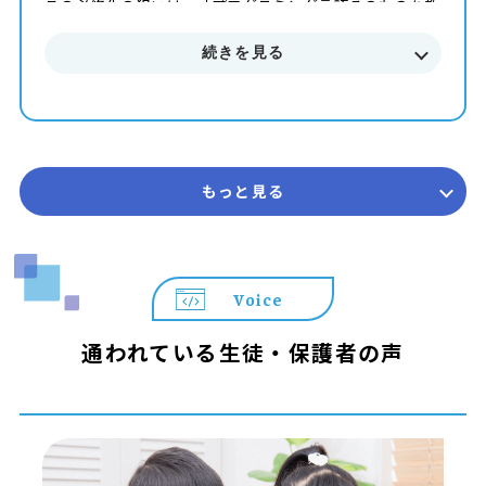
この必修化の狙いは、「プログラミング言語そのものを教
えること」ではありません。
続きを見る
「情報」や「データを扱う考え方」「順序立てて考える力
（計算的思考）」の育成が目的です。
小学校のプログラミング教育では、主に以下のような学び
が含まれます（学校や授業によって具体的な進め方は異な
ります）：
もっと見る
論理的思考のトレーニング
– 手順や順番を考える
– どうすれば目標にたどり着けるか整理する
Voice
簡単なプログラム体験（ブロック型が中心）
通われている生徒・保護者の声
– 子ども向け視覚プログラミング（例：ロボット制御な
ど）
– 画面上や実物ロボットで命令を組み立てて動かす体験
教科横断的な活用
– 算数の問題を解く手順をプログラム的に表す