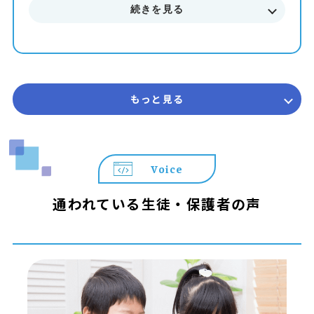
続きを見る
ます。
■■■ サマースクール2026 概要 ■■■
開講期間 2026年7月 ～ 8月末まで
受講回数 50分授業 × 全4回（1ヶ月完結型）
コース 初級・中級・上級
もっと見る
対象学年 年長 ～ 中学3年生
参加費 14,850円（税込） ※教室によって実施状況や
開講日が異なります。詳しくは教室までお問合せくださ
い。
Voice
＼＼ プログラミング教育 HALLOが選ばれる3つの理由 ／
通われている生徒・保護者の声
／
◆ 遊びが「本格スキル」に変わる
世界標準の教材「Playgram」を使用。ゲーム感覚で楽し
みながら、本格的なテキストコーディングの基礎まで身に
つきます。
◆ 置いていかない「個別コーチング」