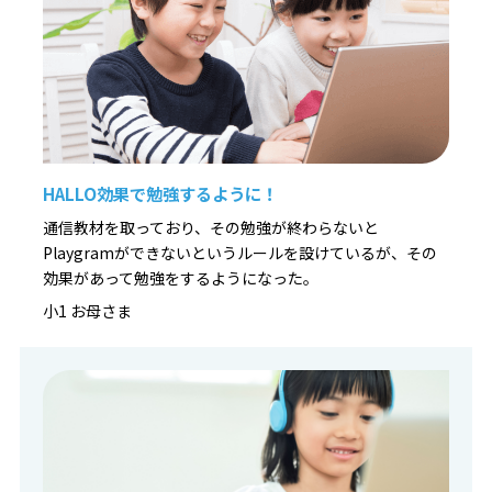
お子さまの個性や理解度に合わせた最適な声掛けを実施。
納得いくまで自分の作品作りに没頭できる環境です。
◆ 算数や国語にも通じる「思考の土台」作り
プログラミングで養われる「順序立てて考える力」は、算
数や国語など学校の勉強すべてに通じる一生モノの武器に
なります。
HALLO効果で勉強するように！
【まずはお気軽に無料体験へ！】
通信教材を取っており、その勉強が終わらないと
▼お申込み・詳細はこちら
Playgramができないというルールを設けているが、その
https://pr1.yarukiswitch.jp/lp/hal/summer/
効果があって勉強をするようになった。
小1 お母さま