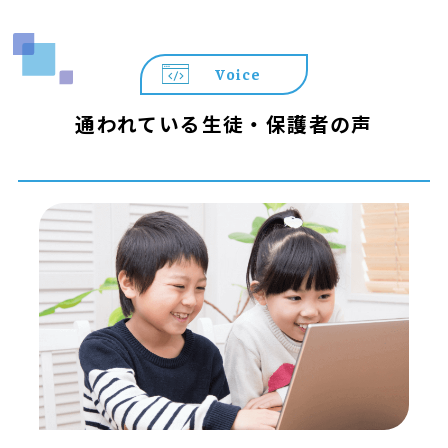
い。
＼＼ プログラミング教育 HALLOが選ばれる3つの理由 ／
Voice
／
◆ 遊びが「本格スキル」に変わる
通われている生徒・保護者の声
世界標準の教材「Playgram」を使用。ゲーム感覚で楽し
みながら、本格的なテキストコーディングの基礎まで身に
つきます。
◆ 置いていかない「個別コーチング」
お子さまの個性や理解度に合わせた最適な声掛けを実施。
納得いくまで自分の作品作りに没頭できる環境です。
◆ 算数や国語にも通じる「思考の土台」作り
プログラミングで養われる「順序立てて考える力」は、算
数や国語など学校の勉強すべてに通じる一生モノの武器に
なります。
【まずはお気軽に無料体験へ！】
▼お申込み・詳細はこちら