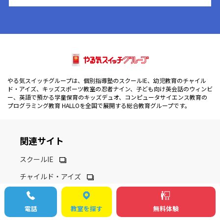
やる気スイッチグループは、個別指導塾のスクールIE、幼児教育のチャイル
ド・アイズ、キッズスポーツ教室の忍者ナイン、子ども向け英会話のウィンビ
ー、英語で預かる学童保育のキッズデュオ、コンピュータサイエンス教育の
プログラミング教育 HALLOを全国で展開する総合教育グループです。
関連サイト
スクールIE
チャイルド・アイズ
忍者ナイン
電話
教室を探す
無料体験
WinBe