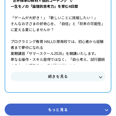
”世界標準の教材×個別コーチング”で
一生モノの「論理的思考力」を育む4日間
「ゲームが大好き！」「新しいことに挑戦したい！」
そんなお子さまの好奇心を、「自信」と「将来の可能性」
に変える夏にしませんか？
プログラミング教育 HALLO 厚南校では、初心者から経験
者まで夢中になれる
夏期講習「サマースクール2026」を開講いたします。
単なる操作・スキル習得ではなく、「自ら考え、試行錯誤
する力」をプロのコーチが引き出します。
続きを見る
■■■ サマースクール2026 概要 ■■■
開講期間 2026年7月 ～ 8月末まで
受講回数 50分授業 × 全4回（1ヶ月完結型）
コース 初級・中級・上級
対象学年 年長 ～ 中学3年生
参加費 14,850円（税込） ※教室によって実施状況や
もっと見る
開講日が異なります。詳しくは教室までお問合せくださ