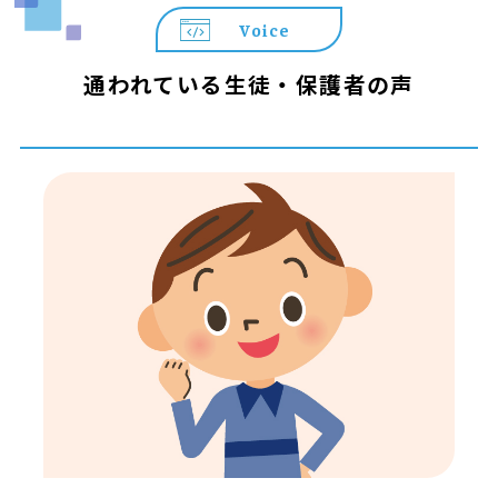
＼＼ プログラミング教育 HALLOが選ばれる3つの理由 ／
Voice
／
◆ 遊びが「本格スキル」に変わる
通われている生徒・保護者の声
世界標準の教材「Playgram」を使用。ゲーム感覚で楽し
みながら、本格的なテキストコーディングの基礎まで身に
つきます。
◆ 置いていかない「個別コーチング」
お子さまの個性や理解度に合わせた最適な声掛けを実施。
納得いくまで自分の作品作りに没頭できる環境です。
◆ 算数や国語にも通じる「思考の土台」作り
プログラミングで養われる「順序立てて考える力」は、算
数や国語など学校の勉強すべてに通じる一生モノの武器に
なります。
【まずはお気軽に無料体験へ！】
▼お申込み・詳細はこちら
https://pr1.yarukiswitch.jp/lp/hal/summer/