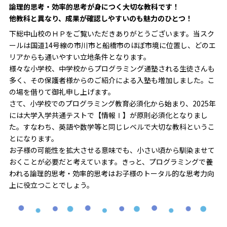
論理的思考・効率的思考が身につく大切な教科です！
他教科と異なり、成果が確認しやすいのも魅力のひとつ！
下総中山校のＨＰをご覧いただきありがとうございます。当スク
ールは国道14号線の市川市と船橋市のほぼ市境に位置し、どのエ
リアからも通いやすい立地条件となります。
様々な小学校、中学校からプログラミング通塾される生徒さんも
多く、その保護者様からのご紹介による入塾も増加しました。こ
の場を借りて御礼申し上げます。
さて、小学校でのプログラミング教育必須化から始まり、2025年
には大学入学共通テストで【情報Ⅰ】が原則必須化となりまし
た。すなわち、英語や数学等と同じレベルで大切な教科というこ
とになります。
お子様の可能性を拡大させる意味でも、小さい頃から馴染ませて
おくことが必要だと考えています。きっと、プログラミングで養
われる論理的思考・効率的思考はお子様のトータル的な思考力向
上に役立つことでしょう。