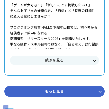
「ゲームが大好き！」「新しいことに挑戦したい！」
そんなお子さまの好奇心を、「自信」と「将来の可能性」
に変える夏にしませんか？
プログラミング教育 HALLO 下総中山校では、初心者から
経験者まで夢中になれる
夏期講習「サマースクール2026」を開講いたします。
単なる操作・スキル習得ではなく、「自ら考え、試行錯誤
する力」をプロのコーチが引き出します。
続きを見る
■■■ サマースクール2026 概要 ■■■
開講期間 2026年7月 ～ 8月末まで
受講回数 50分授業 × 全4回（1ヶ月完結型）
コース 初級・中級・上級
対象学年 年長 ～ 中学3年生
参加費 14,850円（税込） ※教室によって実施状況や
もっと見る
開講日が異なります。詳しくは教室までお問合せくださ
い。