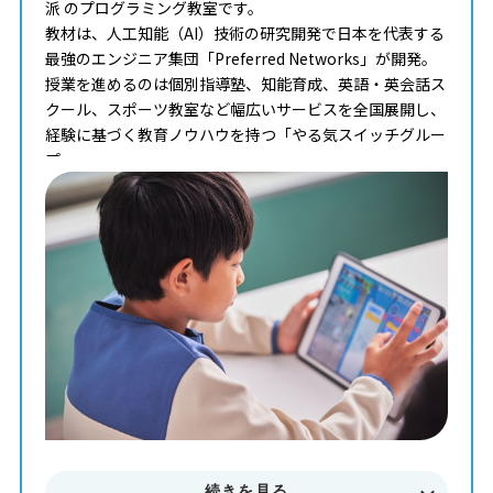
派 のプログラミング教室です。
教材は、人工知能（AI）技術の研究開発で日本を代表する
最強のエンジニア集団「Preferred Networks」が開発。
授業を進めるのは個別指導塾、知能育成、英語・英会話ス
クール、スポーツ教室など幅広いサービスを全国展開し、
経験に基づく教育ノウハウを持つ「やる気スイッチグルー
プ」。
タイピングからコンピュータサイエンスまで学べる最高の
教材を使って、一人ひとりのペースや理解度に合わせた個
別最適化レッスンでプログラミングを学ぶことが出来ま
す。
まずはお気軽に無料体験授業にご参加下さい。
料金やカリキュラムなどに関してもご説明致します。
続きを見る