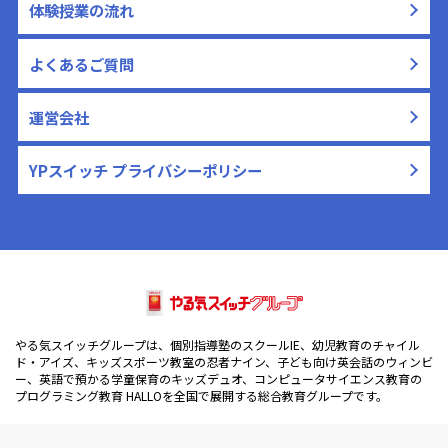
体験授業の流れ
よくあるご質問
運営会社
YPスイッチ プライバシーポリシー
やる気スイッチグループは、個別指導塾のスクールIE、幼児教育のチャイル
ド・アイズ、キッズスポーツ教室の忍者ナイン、子ども向け英会話のウィンビ
ー、英語で預かる学童保育のキッズデュオ、コンピュータサイエンス教育の
プログラミング教育 HALLOを全国で展開する総合教育グループです。