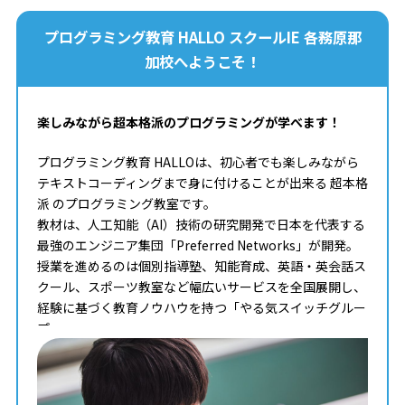
プログラミング教育 HALLO スクールIE 各務原那
加校へようこそ！
楽しみながら超本格派のプログラミングが学べます！
プログラミング教育 HALLOは、初心者でも楽しみながら
テキストコーディングまで身に付けることが出来る 超本格
派 のプログラミング教室です。
教材は、人工知能（AI）技術の研究開発で日本を代表する
最強のエンジニア集団「Preferred Networks」が開発。
授業を進めるのは個別指導塾、知能育成、英語・英会話ス
クール、スポーツ教室など幅広いサービスを全国展開し、
経験に基づく教育ノウハウを持つ「やる気スイッチグルー
プ」。
タイピングからコンピュータサイエンスまで学べる最高の
教材を使って、一人ひとりのペースや理解度に合わせた個
別最適化レッスンでプログラミングを学ぶことが出来ま