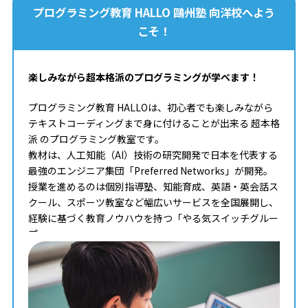
プログラミング教育 HALLO 鷗州塾 向洋校へよう
こそ！
楽しみながら超本格派のプログラミングが学べます！
プログラミング教育 HALLOは、初心者でも楽しみながら
テキストコーディングまで身に付けることが出来る 超本格
派 のプログラミング教室です。
教材は、人工知能（AI）技術の研究開発で日本を代表する
最強のエンジニア集団「Preferred Networks」が開発。
授業を進めるのは個別指導塾、知能育成、英語・英会話ス
クール、スポーツ教室など幅広いサービスを全国展開し、
経験に基づく教育ノウハウを持つ「やる気スイッチグルー
プ」。
タイピングからコンピュータサイエンスまで学べる最高の
教材を使って、一人ひとりのペースや理解度に合わせた個
別最適化レッスンでプログラミングを学ぶことが出来ま
す。