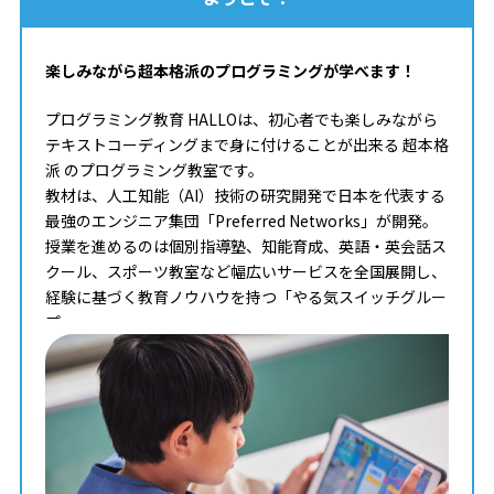
楽しみながら超本格派のプログラミングが学べます！
プログラミング教育 HALLOは、初心者でも楽しみながら
テキストコーディングまで身に付けることが出来る 超本格
派 のプログラミング教室です。
教材は、人工知能（AI）技術の研究開発で日本を代表する
最強のエンジニア集団「Preferred Networks」が開発。
授業を進めるのは個別指導塾、知能育成、英語・英会話ス
クール、スポーツ教室など幅広いサービスを全国展開し、
経験に基づく教育ノウハウを持つ「やる気スイッチグルー
プ」。
タイピングからコンピュータサイエンスまで学べる最高の
教材を使って、一人ひとりのペースや理解度に合わせた個
別最適化レッスンでプログラミングを学ぶことが出来ま
す。
まずはお気軽に無料体験授業にご参加下さい。
料金やカリキュラムなどに関してもご説明致します。