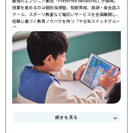
最強のエンジニア集団「Preferred Networks」が開発。
授業を進めるのは個別指導塾、知能育成、英語・英会話ス
クール、スポーツ教室など幅広いサービスを全国展開し、
経験に基づく教育ノウハウを持つ「やる気スイッチグルー
プ」。
タイピングからコンピュータサイエンスまで学べる最高の
教材を使って、一人ひとりのペースや理解度に合わせた個
別最適化レッスンでプログラミングを学ぶことが出来ま
す。
まずはお気軽に無料体験授業にご参加下さい。
料金やカリキュラムなどに関してもご説明致します。
続きを見る