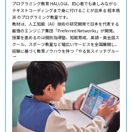
プログラミング教育 HALLOは、初心者でも楽しみながら
テキストコーディングまで身に付けることが出来る 超本格
派 のプログラミング教室です。
教材は、人工知能（AI）技術の研究開発で日本を代表する
最強のエンジニア集団「Preferred Networks」が開発。
授業を進めるのは個別指導塾、知能育成、英語・英会話ス
クール、スポーツ教室など幅広いサービスを全国展開し、
経験に基づく教育ノウハウを持つ「やる気スイッチグルー
プ」。
タイピングからコンピュータサイエンスまで学べる最高の
教材を使って、一人ひとりのペースや理解度に合わせた個
別最適化レッスンでプログラミングを学ぶことが出来ま
す。
まずはお気軽に無料体験授業にご参加下さい。
料金やカリキュラムなどに関してもご説明致します。