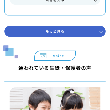
■■■ サマースクール2026 概要 ■■■
開講期間 2026年7月 ～ 8月末まで
受講回数 50分授業 × 全4回（1ヶ月完結型）
コース 初級・中級・上級
対象学年 年長 ～ 中学3年生
参加費 14,850円（税込）
もっと見る
※教室によって実施状況や開講日が異なります。詳しくは
教室までお問合せください。
Voice
＼＼ プログラミング教育 HALLOが選ばれる3つの理由 ／
／
通われている生徒・保護者の声
◆ 遊びが「本格スキル」に変わる
世界標準の教材「Playgram」を使用。ゲーム感覚で楽し
みながら、本格的なテキストコーディングの基礎まで身に
つきます。
◆ 置いていかない「個別コーチング」
お子さまの個性や理解度に合わせた最適な声掛けを実施。