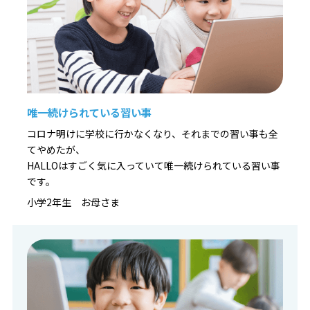
納得いくまで自分の作品作りに没頭できる環境です。
◆ 算数や国語にも通じる「思考の土台」作り
プログラミングで養われる「順序立てて考える力」は、算
数や国語など学校の勉強すべてに通じる一生モノの武器に
なります。
【まずはお気軽に無料体験へ！】
唯一続けられている習い事
コロナ明けに学校に行かなくなり、それまでの習い事も全
▼お申込み・詳細はこちら
てやめたが、
https://pr1.yarukiswitch.jp/lp/hal/summer/
HALLOはすごく気に入っていて唯一続けられている習い事
です。
小学2年生 お母さま