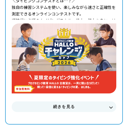
＼タイピングコンテストとは…？／
独自の練習システムを使い、楽しみながら速さと正確性を
測定できるオンラインコンテストです。
IT時代に必須のタイピングスキル。役立つ能力を身につけ
ながら、全国のライバルと腕試しをする絶好の機会です！
■■■ タイピングチャレンジカップ2026 概要 ■■■
【Stage 1：基礎練習】タイピングキャンプ
・形式： オンライン（Zoom）
・期間： 7/28(火) ～ 7/31(金)
・時間： 毎朝 7:00 / 8:00 / 9:00（各回30分・定員制）
【Stage 2：挑戦】タイピングコンテスト
・形式： オンライン タイムアタック
・期間： 7/31(金) ～ 8/31(月)
続きを見る
※期間中、何度でもチャレンジ可能！
お申し込み席数には限りがございます。
下記のURLよりお申し込みください！