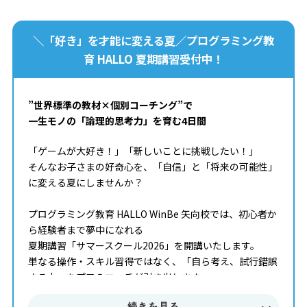
▼ お申込み・詳細はこちら
＼「好き」を才能に変える夏／プログラミング教
https://www.hallo.jp/fs/lp/typingchallengecup/
育 HALLO 夏期講習受付中！
”世界標準の教材×個別コーチング”で
一生モノの「論理的思考力」を育む4日間
「ゲームが大好き！」「新しいことに挑戦したい！」
そんなお子さまの好奇心を、「自信」と「将来の可能性」
に変える夏にしませんか？
プログラミング教育 HALLO WinBe 矢向校では、初心者か
ら経験者まで夢中になれる
夏期講習「サマースクール2026」を開講いたします。
単なる操作・スキル習得ではなく、「自ら考え、試行錯誤
する力」をプロのコーチが引き出します。
続きを見る