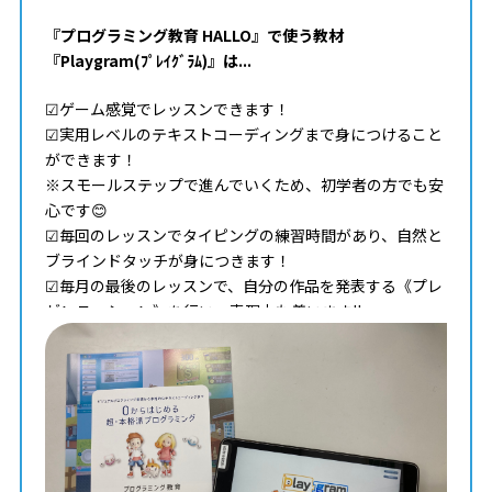
『プログラミング教育 HALLO』で使う教材
『Playgram(ﾌﾟﾚｲｸﾞﾗﾑ)』は...
☑ゲーム感覚でレッスンできます！
☑実用レベルのテキストコーディングまで身につけること
ができます！
※スモールステップで進んでいくため、初学者の方でも安
心です😊
☑毎回のレッスンでタイピングの練習時間があり、自然と
ブラインドタッチが身につきます！
☑毎月の最後のレッスンで、自分の作品を発表する《プレ
ゼンテーション》を行い、表現力も養います!!
そして...
コンピュータ言語には英語が用いられているため、英語の
スキルと組み合わせ学ぶことで、圧倒的に有利にプログラ
ミングを学習できます!!
➡グローバル化・ＩＴ化が進む現在・未来の社会では、
【プログラミング×英語】が必要不可欠なのです！