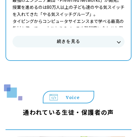
最強のエンジニア集団「Preferred Networks」が開発。
授業を進めるのは80万人以上の子ども達のやる気スイッチ
を入れてきた「やる気スイッチグループ」。
タイピングからコンピュータサイエンスまで学べる最高の
教材を使って、一人ひとりのペースや理解度に合わせた個
別指導でプログラミングを学ぶことが出来ます。
続きを見る
まずはお気軽に無料体験授業にご参加下さい。
料金やカリキュラムなどに関してもご説明致します。
Voice
通われている生徒・保護者の声