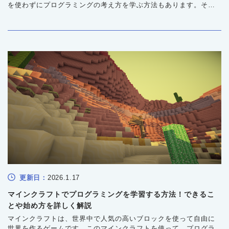
を使わずにプログラミングの考え方を学ぶ方法もあります。それ
が「アンプラグドプログラミング」です。身近な道具や体を使っ
て、順番や条件などの基本的な仕組みを体験的に学べるのが特徴
です。近年は小学校の授業にも取り入れられ、子どもたちが遊び
ながら論理的思考を育む教育法として注目されています。本記事
ではアンプラグドプログラミングとは何か、その目的や授業事
例、メリット・デメリットを解説します。
更新日：
2026.1.17
マインクラフトでプログラミングを学習する方法！できるこ
とや始め方を詳しく解説
マインクラフトは、世界中で人気の高いブロックを使って自由に
世界を作るゲームです。このマインクラフトを使って、プログラ