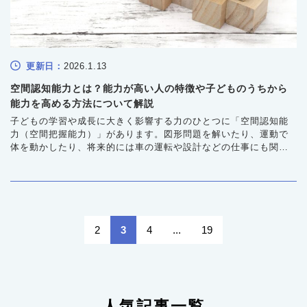
更新日：
2026.1.13
空間認知能力とは？能力が高い人の特徴や子どものうちから
能力を高める方法について解説
子どもの学習や成長に大きく影響する力のひとつに「空間認知能
力（空間把握能力）」があります。図形問題を解いたり、運動で
体を動かしたり、将来的には車の運転や設計などの仕事にも関わ
る大切な力です。この能力が高いと物事を正しく理解しやすくな
り、低いと日常生活のなかでつまずきを感じやすくなります。幼
少期から意識して鍛えることで、学びの土台をつくり、将来の可
能性を広げることにつながります。
2
3
4
...
19
人気記事一覧