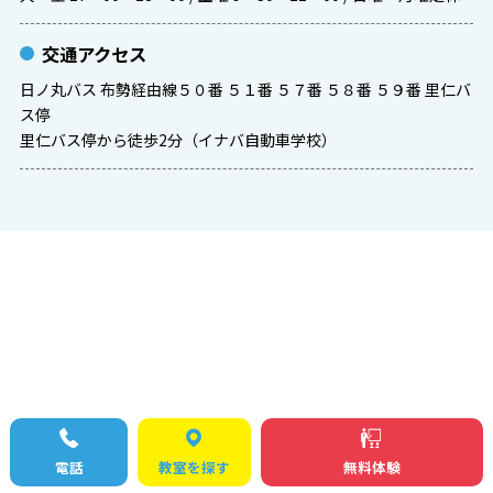
交通アクセス
日ノ丸バス 布勢経由線５０番 ５１番 ５７番 ５８番 ５９番 里仁バ
ス停
里仁バス停から徒歩2分（イナバ自動車学校）
電話
教室を探す
無料体験