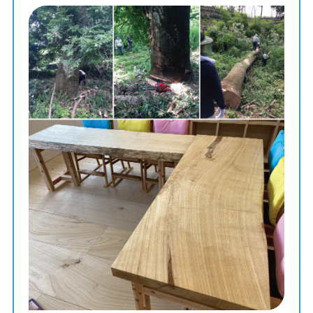
との思いで鳥取県東部地区の無垢木材８種を採用しまし
た。
木にはそれぞれ特徴があり、その得意とする所を生かして
使っています。特に、子供たちがいちばん使う一枚板のテ
ーブルや床には桐（国府町産 樹齢150年）を使っていま
す。桐は、やわらかく、サラッとした肌ざわりで授業中の
肘や腕の負担を和らげる効果があります。
この教室でたくさんの樹種を「見て、さわって、かおっ
て」もらうことで子供たちの五感が刺激され、豊かな感情
が育ち、プログラミング的な考え方以外にも他者に対する
思いやりの心も育つよう願っております。