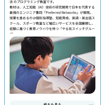
派 のプログラミング教室です。
教材は、人工知能（AI）技術の研究開発で日本を代表する
最強のエンジニア集団「Preferred Networks」が開発。
授業を進めるのは個別指導塾、知能育成、英語・英会話ス
クール、スポーツ教室など幅広いサービスを全国展開し、
経験に基づく教育ノウハウを持つ「やる気スイッチグルー
プ」。
タイピングからコンピュータサイエンスまで学べる最高の
教材を使って、一人ひとりのペースや理解度に合わせた個
別最適化レッスンでプログラミングを学ぶことが出来ま
す。
まずはお気軽に無料体験授業にご参加下さい。
料金やカリキュラムなどに関してもご説明致します。
続きを見る