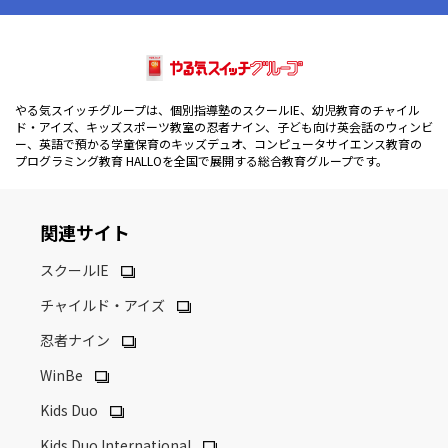
やる気スイッチグループは、個別指導塾のスクールIE、幼児教育のチャイル
ド・アイズ、キッズスポーツ教室の忍者ナイン、子ども向け英会話のウィンビ
ー、英語で預かる学童保育のキッズデュオ、コンピュータサイエンス教育の
プログラミング教育 HALLOを全国で展開する総合教育グループです。
関連サイト
スクールIE
チャイルド・アイズ
忍者ナイン
WinBe
Kids Duo
Kids Duo International