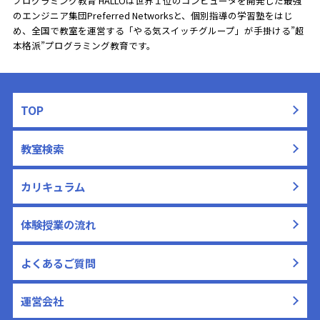
プログラミング教育 HALLOは世界１位のコンピュータを開発した最強
のエンジニア集団Preferred Networksと、
個別指導の学習塾をはじ
め、全国で教室を運営する「やる気スイッチグループ」が手掛ける”超
本格派”プログラミング教育です。
TOP
教室検索
カリキュラム
体験授業の流れ
よくあるご質問
運営会社