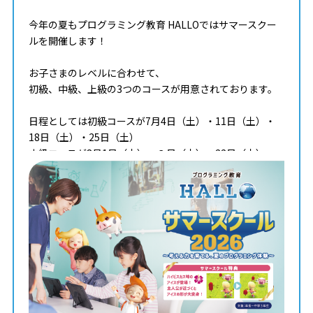
今年の夏もプログラミング教育 HALLOではサマースクー
ルを開催します！
お子さまのレベルに合わせて、
初級、中級、上級の3つのコースが用意されております。
日程としては初級コースが7月4日（土）・11日（土）・
18日（土）・25日（土）
中級コースが8月1日（土）・８日（土）・22日（土）・
29（土）
上級コースは9月5日（土）・12日（土）・19日（土）・
26日（土）
を予定しております。
細かい詳細は教室までお問い合わせください。
チャイルド・アイズ 守谷校まで
☎0297-38-8140
火曜-土曜10-18時営業